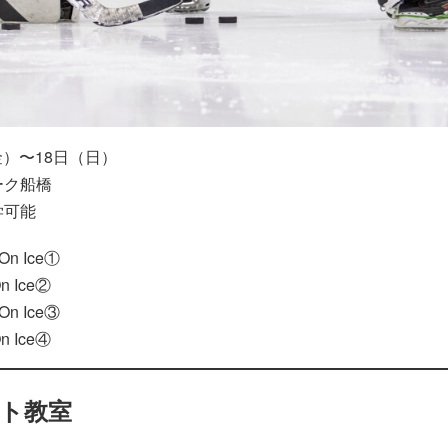
（金）〜18日（日）
ーク船橋
学可能
On Ice①
n Ice②
On Ice③
n Ice④
ート教室