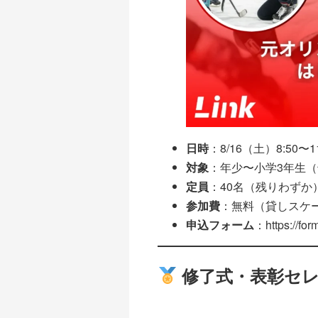
日時
：8/16（土）8:50〜11
対象
：年少〜小学3年生
定員
：40名（残りわずか
参加費
：無料（貸しスケー
申込フォーム
：
https://f
修了式・表彰セレ