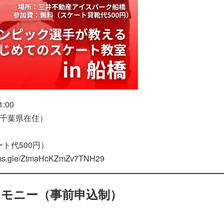
:00
（千葉県在住）
）
ト代500円）
orms.gle/ZtmaHcKZmZv7TNH29
モニー（事前申込制）